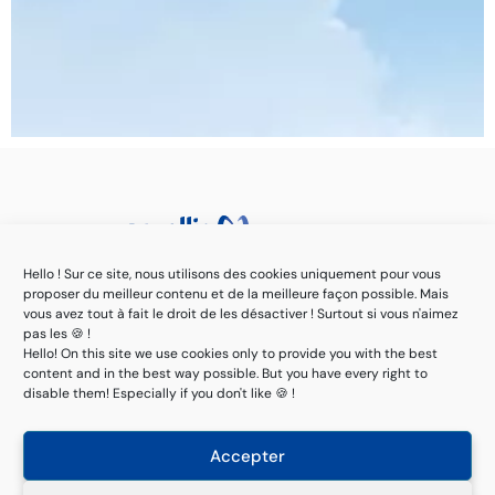
Hello ! Sur ce site, nous utilisons des cookies uniquement pour vous
CH :
+41 32 725 26 27
proposer du meilleur contenu et de la meilleure façon possible. Mais
vous avez tout à fait le droit de les désactiver ! Surtout si vous n'aimez
FR :
+33 1 44 29 92 50
pas les 🍪 !
Hello! On this site we use cookies only to provide you with the best
TN :
+216 71 948 797
content and in the best way possible. But you have every right to
MA :
+216 71 948 797
disable them! Especially if you don't like 🍪 !
SN :
+221 77 873 61 43
Accepter