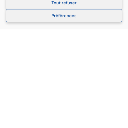
Tout refuser
Filiales
Préférences
Suisse
France
Tunisie
Maroc
Sénégal
Liens rapides
À propos
Références
F.A.Q Veille
Documentation – Ressources
Blog