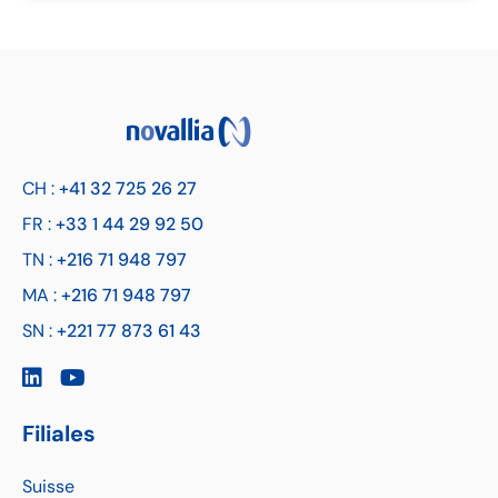
CH :
+41 32 725 26 27
FR :
+33 1 44 29 92 50
TN :
+216 71 948 797
MA :
+216 71 948 797
SN :
+221 77 873 61 43
Filiales
Suisse