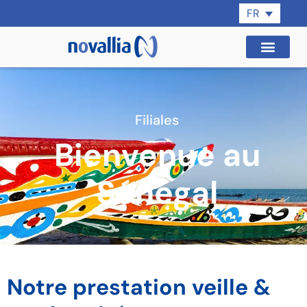
FR
Filiales
Bienvenue au
Sénégal
Notre prestation veille &