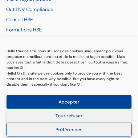
Outil NV Compliance
Conseil HSE
Formations HSE
Devis en ligne
Hello ! Sur ce site, nous utilisons des cookies uniquement pour vous
Inscrivez-vous à notre newsletter
proposer du meilleur contenu et de la meilleure façon possible. Mais
vous avez tout à fait le droit de les désactiver ! Surtout si vous n'aimez
pas les 🍪 !
Restez au courant des nouveautés réglementaires
Hello! On this site we use cookies only to provide you with the best
content and in the best way possible. But you have every right to
disable them! Especially if you don't like 🍪 !
S'abonner
Accepter
Tout refuser
© 2022-2026 Novallia. Tous les droits sont réservés.
Préférences
Mentions légales
– Site web par
ABCeez DIGITAL