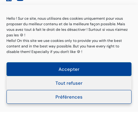
Filiales
Hello ! Sur ce site, nous utilisons des cookies uniquement pour vous
proposer du meilleur contenu et de la meilleure façon possible. Mais
Suisse
vous avez tout à fait le droit de les désactiver ! Surtout si vous n'aimez
pas les 🍪 !
France
Hello! On this site we use cookies only to provide you with the best
content and in the best way possible. But you have every right to
Tunisie
disable them! Especially if you don't like 🍪 !
Maroc
Accepter
Sénégal
Tout refuser
Liens rapides
Préférences
À propos
Références
F.A.Q Veille
Documentation – Ressources